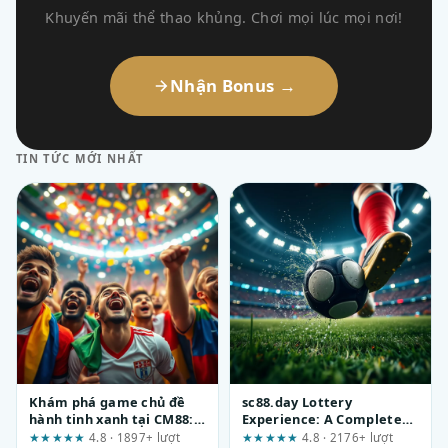
Khuyến mãi thể thao khủng. Chơi mọi lúc mọi nơi!
Nhận Bonus →
TIN TỨC MỚI NHẤT
Khám phá game chủ đề
sc88.day Lottery
hành tinh xanh tại CM88:
Experience: A Complete
Cách kiểm chứng quảng
Gaming Guide That Walks
★★★★★
4.8 · 1897+ lượt
★★★★★
4.8 · 2176+ lượt