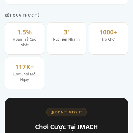
KẾT QUẢ THỰC TẾ
1.5%
3'
1000+
Hoàn Trả Cao
Rút Tiền Nhanh
Trò Chơi
Nhất
117K+
Lượt Chơi Mỗi
Ngày
💰 DON'T MISS IT
Chơi Cược Tại IMACH