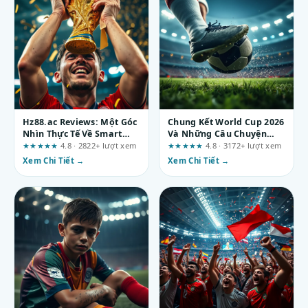
Hz88.ac Reviews: Một Góc
Chung Kết World Cup 2026
Nhìn Thực Tế Về Smart
Và Những Câu Chuyện
Gaming Hall Solutions
Xung Quanh Trận Đấu
★★★★★
4.8 · 2822+ lượt xem
★★★★★
4.8 · 3172+ lượt xem
Xem Chi Tiết →
Xem Chi Tiết →