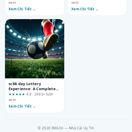
Touchpoint
cáo trước khi chơi
xem
xem
Xem Chi Tiết →
Xem Chi Tiết →
sc88.day Lottery
Experience: A Complete
Gaming Guide That Walks
★★★★★
4.8 · 2693+ lượt
You Through Your First
xem
Ticket
Xem Chi Tiết →
© 2026 IMACH — Nhà Cái Uy Tín