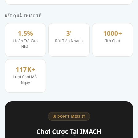
KẾT QUẢ THỰC TẾ
1.5%
3'
1000+
Hoàn Trả Cao
Rút Tiền Nhanh
Trò Chơi
Nhất
117K+
Lượt Chơi Mỗi
Ngày
💰 DON'T MISS IT
Chơi Cược Tại IMACH