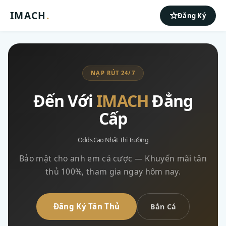
IMACH
.
Đăng Ký
NẠP RÚT 24/7
Đến Với
IMACH
Đẳng
Cấp
Odds Cao Nhất Thị Trường
Bảo mật cho anh em cá cược — Khuyến mãi tân
thủ 100%, tham gia ngay hôm nay.
Đăng Ký Tân Thủ
Bắn Cá