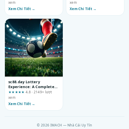
Touchpoint
cáo trước khi chơi
xem
xem
Xem Chi Tiết →
Xem Chi Tiết →
sc88.day Lottery
Experience: A Complete
Gaming Guide That Walks
★★★★★
4.8 · 2149+ lượt
You Through Your First
xem
Ticket
Xem Chi Tiết →
© 2026 IMACH — Nhà Cái Uy Tín