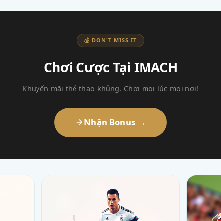
💰 DON'T MISS IT
Chơi Cược Tại IMACH
Khuyến mãi thể thao khủng. Chơi mọi lúc mọi nơi!
Nhận Bonus →