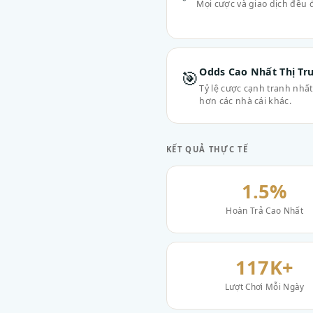
Mọi cược và giao dịch đều 
Odds Cao Nhất Thị Tr
🎯
Tỷ lệ cược cạnh tranh nhấ
hơn các nhà cái khác.
KẾT QUẢ THỰC TẾ
1.5%
Hoàn Trả Cao Nhất
117K+
Lượt Chơi Mỗi Ngày