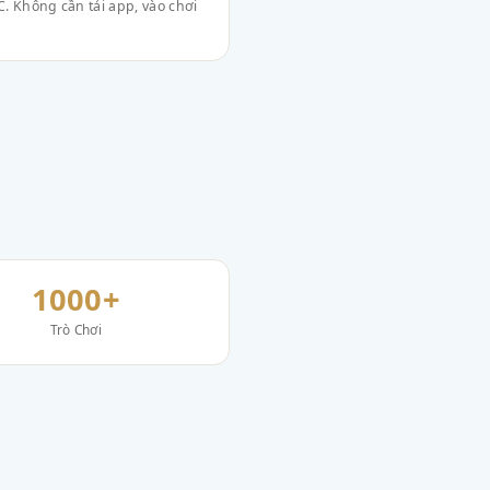
C. Không cần tải app, vào chơi
1000+
Trò Chơi