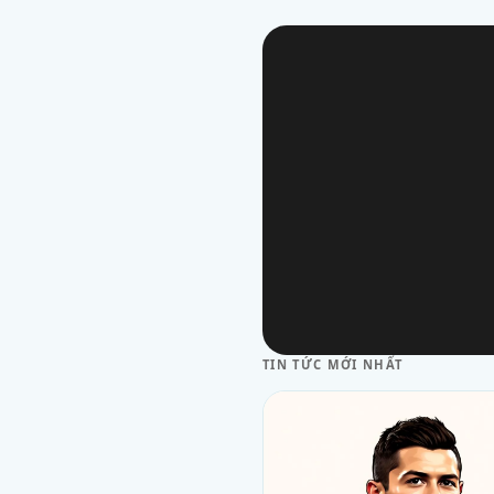
TIN TỨC MỚI NHẤT