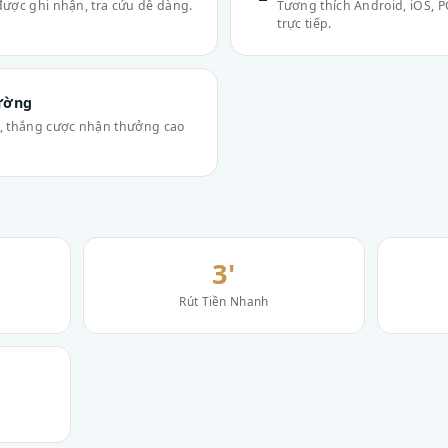
được ghi nhận, tra cứu dễ dàng.
Tương thích Android, iOS, P
trực tiếp.
ường
t, thắng cược nhận thưởng cao
3'
Rút Tiền Nhanh