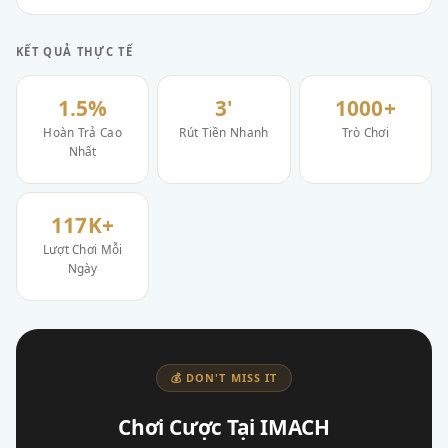
KẾT QUẢ THỰC TẾ
1.5%
3'
1000+
Hoàn Trả Cao
Rút Tiền Nhanh
Trò Chơi
Nhất
117K+
Lượt Chơi Mỗi
Ngày
💰 DON'T MISS IT
Chơi Cược Tại IMACH