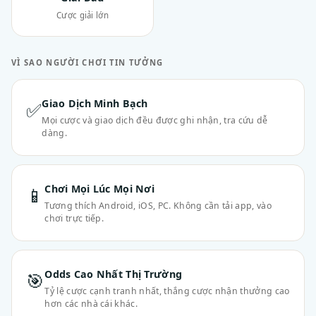
Cược giải lớn
VÌ SAO NGƯỜI CHƠI TIN TƯỞNG
Giao Dịch Minh Bạch
✅
Mọi cược và giao dịch đều được ghi nhận, tra cứu dễ
dàng.
Chơi Mọi Lúc Mọi Nơi
📱
Tương thích Android, iOS, PC. Không cần tải app, vào
chơi trực tiếp.
Odds Cao Nhất Thị Trường
🎯
Tỷ lệ cược cạnh tranh nhất, thắng cược nhận thưởng cao
hơn các nhà cái khác.