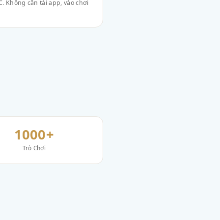
C. Không cần tải app, vào chơi
1000+
Trò Chơi