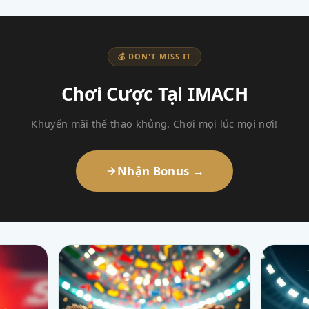
💰 DON'T MISS IT
Chơi Cược Tại IMACH
Khuyến mãi thể thao khủng. Chơi mọi lúc mọi nơi!
Nhận Bonus →