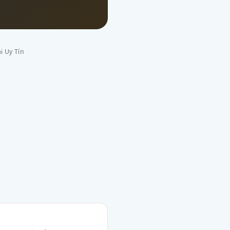
i Uy Tín