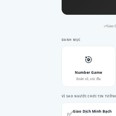
✅
Giao 
DANH MỤC
🎯
Number Game
Đoán số, xóc đĩa
VÌ SAO NGƯỜI CHƠI TIN TƯỞN
Giao Dịch Minh Bạch
✅