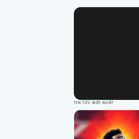
TIN TỨC MỚI NHẤT