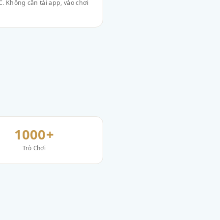
C. Không cần tải app, vào chơi
1000+
Trò Chơi