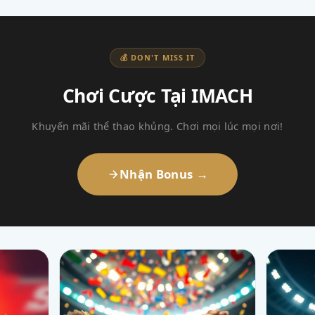
💰 DON'T MISS IT
Chơi Cược Tại IMACH
Khuyến mãi thể thao khủng. Chơi mọi lúc mọi nơi!
Nhận Bonus →