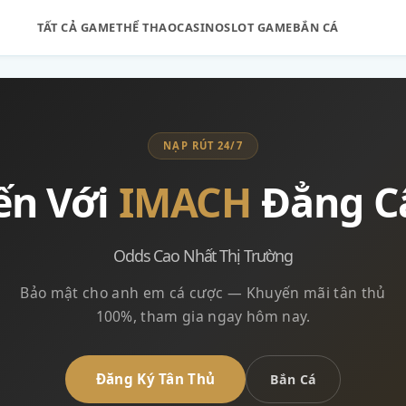
TẤT CẢ GAME
THỂ THAO
CASINO
SLOT GAME
BẮN CÁ
NẠP RÚT 24/7
ến Với
IMACH
Đẳng C
Odds Cao Nhất Thị Trường
Bảo mật cho anh em cá cược — Khuyến mãi tân thủ
100%, tham gia ngay hôm nay.
Đăng Ký Tân Thủ
Bắn Cá