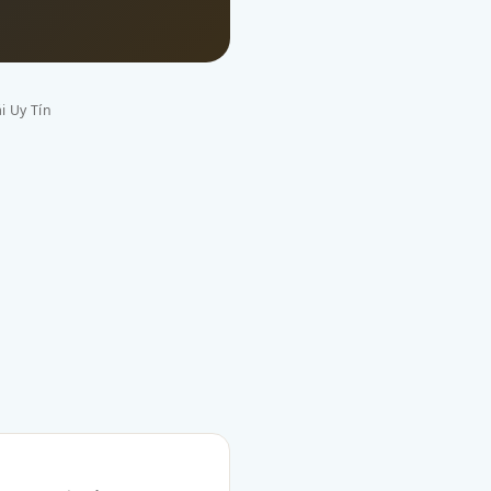
i Uy Tín