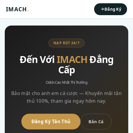
IMACH
.
Đăng Ký
NẠP RÚT 24/7
Đến Với
IMACH
Đẳng
Cấp
Odds Cao Nhất Thị Trường
Bảo mật cho anh em cá cược — Khuyến mãi tân
thủ 100%, tham gia ngay hôm nay.
Đăng Ký Tân Thủ
Bắn Cá