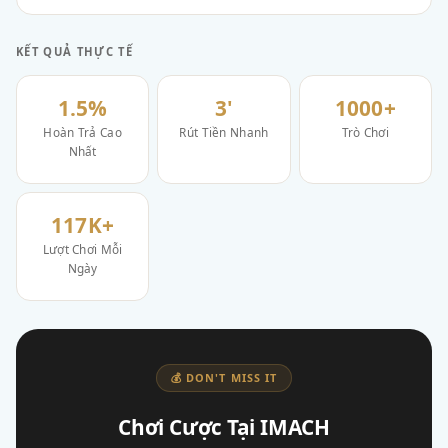
KẾT QUẢ THỰC TẾ
1.5%
3'
1000+
Hoàn Trả Cao
Rút Tiền Nhanh
Trò Chơi
Nhất
117K+
Lượt Chơi Mỗi
Ngày
💰 DON'T MISS IT
Chơi Cược Tại IMACH