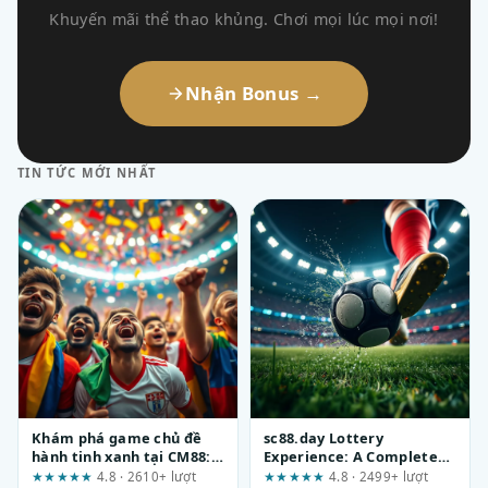
Khuyến mãi thể thao khủng. Chơi mọi lúc mọi nơi!
Nhận Bonus →
TIN TỨC MỚI NHẤT
Khám phá game chủ đề
sc88.day Lottery
hành tinh xanh tại CM88:
Experience: A Complete
Cách kiểm chứng quảng
Gaming Guide That Walks
★★★★★
4.8 · 2610+ lượt
★★★★★
4.8 · 2499+ lượt