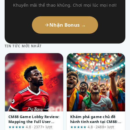
Khuyến mãi thể thao khủng. Chơi mọi lúc mọi nơi!
Nhận Bonus →
TIN TỨC MỚI NHẤT
CM88 Game Lobby Review:
Khám phá game chủ đề
Mapping the Full User
hành tinh xanh tại CM88:
Experience Touchpoint by
Cách kiểm chứng quảng
★★★★★
4.8 · 2377+ lượt
★★★★★
4.8 · 2488+ lượt