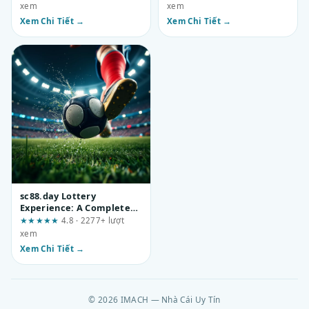
Touchpoint
cáo trước khi chơi
xem
xem
Xem Chi Tiết →
Xem Chi Tiết →
sc88.day Lottery
Experience: A Complete
Gaming Guide That Walks
★★★★★
4.8 · 2277+ lượt
You Through Your First
xem
Ticket
Xem Chi Tiết →
© 2026 IMACH — Nhà Cái Uy Tín