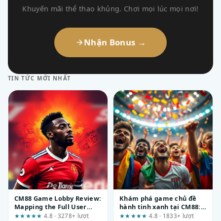
Khuyến mãi thể thao khủng. Chơi mọi lúc mọi nơi!
Nhận Bonus →
TIN TỨC MỚI NHẤT
CM88 Game Lobby Review:
Khám phá game chủ đề
Mapping the Full User
hành tinh xanh tại CM88:
Experience Touchpoint by
Cách kiểm chứng quảng
★★★★★
4.8 · 3278+ lượt
★★★★★
4.8 · 1833+ lượt