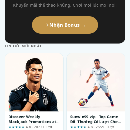
Khuyến mãi thể thao khủng. Chơi mọi lúc mọi nơi!
Nhận Bonus →
TIN TỨC MỚI NHẤT
Discover Weekly
Sunwin99.vip – Top Game
Blackjack Promotions at
Đổi Thưởng Có Lượt Chơi
mm88.observer: What the
Kỷ Lục: Quan Sát Từ Người
★★★★★
4.8 · 2072+ lượt
★★★★★
4.8 · 2655+ lượt