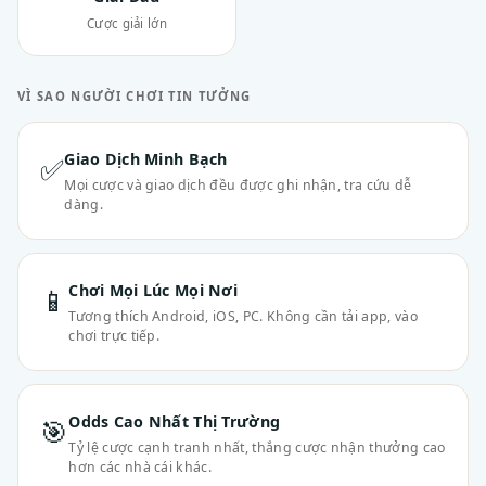
Cược giải lớn
VÌ SAO NGƯỜI CHƠI TIN TƯỞNG
Giao Dịch Minh Bạch
✅
Mọi cược và giao dịch đều được ghi nhận, tra cứu dễ
dàng.
Chơi Mọi Lúc Mọi Nơi
📱
Tương thích Android, iOS, PC. Không cần tải app, vào
chơi trực tiếp.
Odds Cao Nhất Thị Trường
🎯
Tỷ lệ cược cạnh tranh nhất, thắng cược nhận thưởng cao
hơn các nhà cái khác.