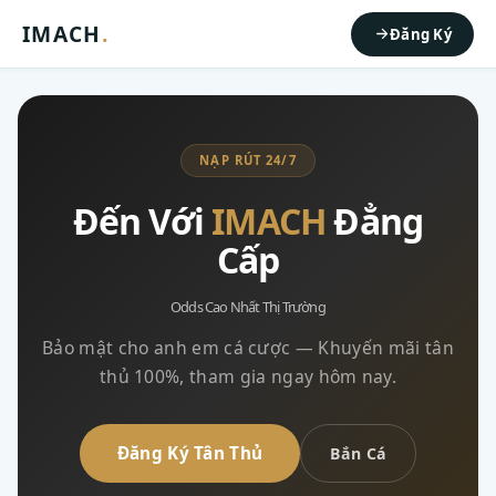
IMACH
.
Đăng Ký
NẠP RÚT 24/7
Đến Với
IMACH
Đẳng
Cấp
Odds Cao Nhất Thị Trường
Bảo mật cho anh em cá cược — Khuyến mãi tân
thủ 100%, tham gia ngay hôm nay.
Đăng Ký Tân Thủ
Bắn Cá