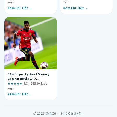
Bonus Is Really Worth
Dùng Lâu Năm
xem
xem
After Wagering
Xem Chi Tiết →
Xem Chi Tiết →
33win.party Real Money
Casino Review: A
Touchpoint-by-Touchpoint
★★★★★
4.8 · 2433+ lượt
Look at the Player
xem
Experience
Xem Chi Tiết →
© 2026 IMACH — Nhà Cái Uy Tín