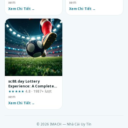
Touchpoint
cáo trước khi chơi
xem
xem
Xem Chi Tiết →
Xem Chi Tiết →
sc88.day Lottery
Experience: A Complete
Gaming Guide That Walks
★★★★★
4.8 · 1987+ lượt
You Through Your First
xem
Ticket
Xem Chi Tiết →
© 2026 IMACH — Nhà Cái Uy Tín