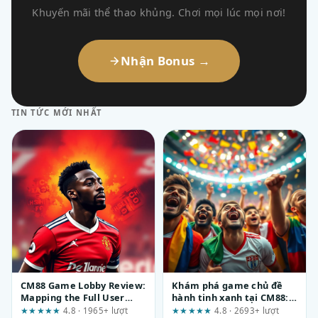
Khuyến mãi thể thao khủng. Chơi mọi lúc mọi nơi!
Nhận Bonus →
TIN TỨC MỚI NHẤT
CM88 Game Lobby Review:
Khám phá game chủ đề
Mapping the Full User
hành tinh xanh tại CM88:
Experience Touchpoint by
Cách kiểm chứng quảng
★★★★★
4.8 · 1965+ lượt
★★★★★
4.8 · 2693+ lượt