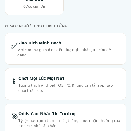
Cược giải lớn
VÌ SAO NGƯỜI CHƠI TIN TƯỞNG
Giao Dịch Minh Bạch
✅
Mọi cược và giao dịch đều được ghi nhận, tra cứu dễ
dàng.
Chơi Mọi Lúc Mọi Nơi
📱
Tương thích Android, iOS, PC. Không cần tải app, vào
chơi trực tiếp.
Odds Cao Nhất Thị Trường
🎯
Tỷ lệ cược cạnh tranh nhất, thắng cược nhận thưởng cao
hơn các nhà cái khác.