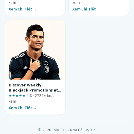
cáo trước khi chơi
You Through Your First
xem
xem
Ticket
Xem Chi Tiết →
Xem Chi Tiết →
Discover Weekly
Blackjack Promotions at
mm88.observer: What the
★★★★★
4.8 · 2726+ lượt
Bonus Is Really Worth
xem
After Wagering
Xem Chi Tiết →
© 2026 IMACH — Nhà Cái Uy Tín