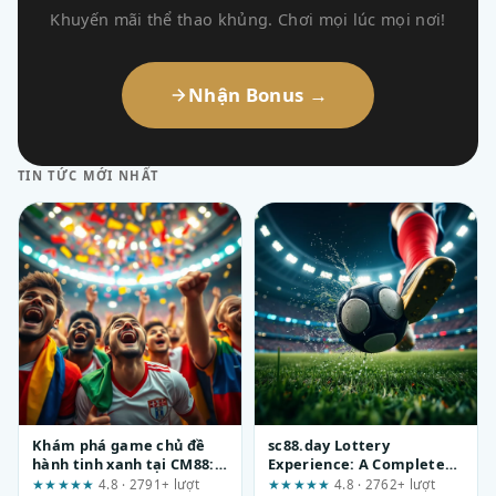
Khuyến mãi thể thao khủng. Chơi mọi lúc mọi nơi!
Nhận Bonus →
TIN TỨC MỚI NHẤT
Khám phá game chủ đề
sc88.day Lottery
hành tinh xanh tại CM88:
Experience: A Complete
Cách kiểm chứng quảng
Gaming Guide That Walks
★★★★★
4.8 · 2791+ lượt
★★★★★
4.8 · 2762+ lượt