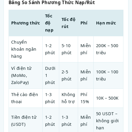
Bảng So Sánh Phương Thức Nạp/Rút
Tốc
Tốc độ
Phương thức
độ
Phí
Hạn mức
rút
nạp
Chuyển
1-2
5-10
Miễn
200K – 500
khoản ngân
phút
phút
phí
triệu
hàng
Ví điện tử
Dưới
2-5
Miễn
100K – 100
(MoMo,
1
phút
phí
triệu
ZaloPay)
phút
Thẻ cào điện
1-3
Không
Phí
10K – 500K
thoại
phút
hỗ trợ
15%
50 USDT –
Tiền điện tử
1-2
1-3
Miễn
không giới
(USDT)
phút
phút
phí
hạn