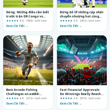
Nóng: Những điều cần biết
Đừng bỏ lỡ những cập nhật
trước trận DR Congo vs
chuyển nhượng hot cùng
Uzbekistan vòng loại
https://go88.bot/
★★★★★
4.8 · 1806+ lượt xem
★★★★★
4.8 · 2463+ lượt xem
World Cup 2026
Xem Chi Tiết →
Xem Chi Tiết →
Best Arcade Fishing
Fast Financial Approvals:
Challenges on ae888-
Do Winnings Really Reach
t1.com: A Straightforward
Your Wallet Quickly on
★★★★★
4.8 · 2316+ lượt xem
★★★★★
4.8 · 3076+ lượt xem
Review
sunwin?
Xem Chi Tiết →
Xem Chi Tiết →