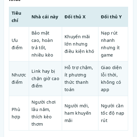
Tiêu
Nhà cái này
Đối thủ X
Đối thủ Y
chí
Bảo mật
Nạp rút
Khuyến mãi
Ưu
cao, hoàn
nhanh
lớn nhưng
điểm
trả tốt,
nhưng ít
điều kiện khó
nhiều kèo
game
Hỗ trợ chậm,
Giao diện
Link hay bị
Nhược
ít phương
lỗi thời,
chặn giờ cao
điểm
thức thanh
không có
điểm
toán
app
Người chơi
Người mới,
Người cần
Phù
lâu năm,
ham khuyến
tốc độ nạp
hợp
thích kèo
mãi
rút
thơm