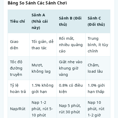
Bảng So Sánh Các Sảnh Chơi
Sảnh A
Sảnh B (Đối
Sảnh C
Tiêu chí
(Nhà cái
thủ)
(Đối thủ)
này)
Rối mắt,
Trung
Giao
Tối giản, dễ
nhiều quảng
bình, ít tùy
diện
thao tác
cáo
chỉnh
Tốc độ
Giật nhẹ vào
Mượt,
Chậm,
đường
khung giờ
không lag
load lâu
truyền
vàng
Tỷ lệ
1.5% không
0.8% có điều
1.0% giới
hoàn trả
giới hạn
kiện
hạn thấp
Nạp 1-2
Nạp 10
Nạp 5 phút,
Nạp/Rút
phút, rút 5-
phút, rút
rút 30 phút
10 phút
1-2 giờ