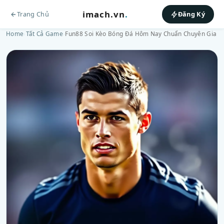
imach.vn
.
Trang Chủ
Đăng Ký
Home
›
Tất Cả Game
›
Fun88 Soi Kèo Bóng Đá Hôm Nay Chuẩn Chuyên Gia