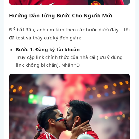
Hướng Dẫn Từng Bước Cho Người Mới
Để bắt đầu, anh em làm theo các bước dưới đây – tôi
đã test và thấy cực kỳ đơn giản:
Bước 1: Đăng ký tài khoản
Truy cập link chính thức của nhà cái (lưu ý dùng
link không bị chặn). Nhấn “Đ