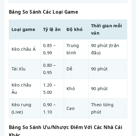
Bảng So Sánh Các Loại Game
Thời gian mỗi
Loại game
Tỷ lệ ăn
Độ khó
ván
0.85 –
Trung
90 phút (trận
Kèo châu Á
0.99
bình
đấu)
0.80 –
Tài Xỉu
Dễ
90 phút
0.95
Kèo châu
1.20 –
Khó
90 phút
Âu
5.00
Kèo rung
0.90 –
Theo từng
Cao
(Live)
1.10
phút
Bảng So Sánh Ưu/Nhược Điểm Với Các Nhà Cái
Khác