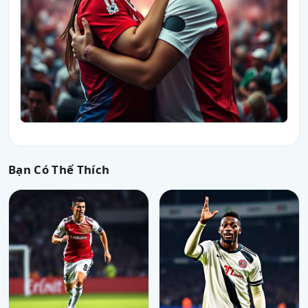
Bạn Có Thể Thích