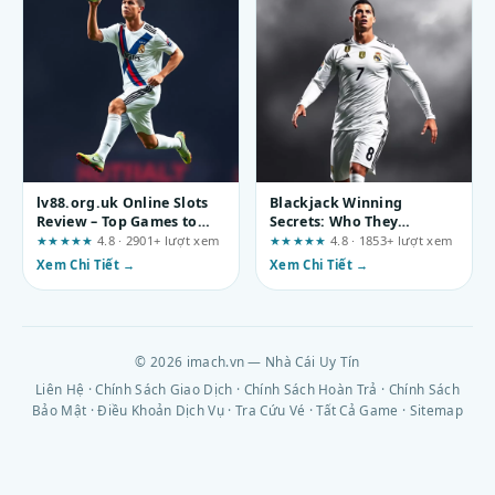
lv88.org.uk Online Slots
Blackjack Winning
Review – Top Games to
Secrets: Who They
Explore
Actually Help and Who
★★★★★
4.8 · 2901+ lượt xem
★★★★★
4.8 · 1853+ lượt xem
Should Walk Away
Xem Chi Tiết →
Xem Chi Tiết →
© 2026 imach.vn — Nhà Cái Uy Tín
Liên Hệ
·
Chính Sách Giao Dịch
·
Chính Sách Hoàn Trả
·
Chính Sách
Bảo Mật
·
Điều Khoản Dịch Vụ
·
Tra Cứu Vé
·
Tất Cả Game
·
Sitemap