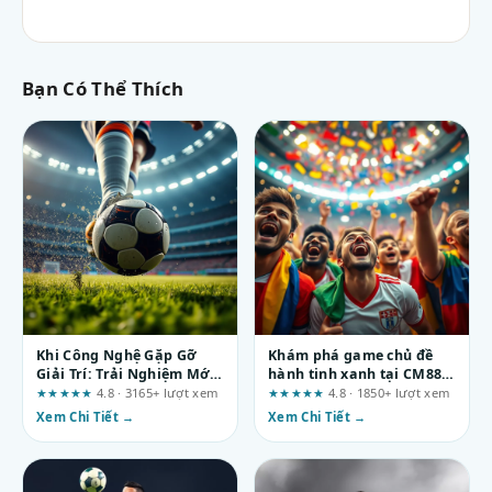
Bạn Có Thể Thích
Khi Công Nghệ Gặp Gỡ
Khám phá game chủ đề
Giải Trí: Trải Nghiệm Mới
hành tinh xanh tại CM88:
Tại man88
Cách kiểm chứng quảng
★★★★★
4.8 · 3165+ lượt xem
★★★★★
4.8 · 1850+ lượt xem
cáo trước khi chơi
Xem Chi Tiết →
Xem Chi Tiết →