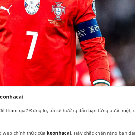
Keonhacai
để tham gia? Đừng lo, tôi sẽ hướng dẫn bạn từng bước một, c
c
ng web chính thức của
keonhacai
. Hãy chắc chắn rằng bạn đa