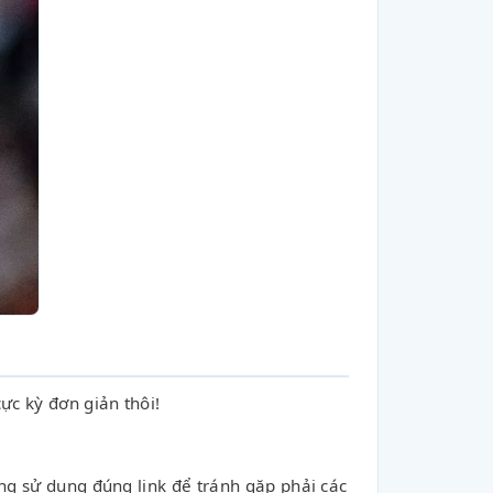
ực kỳ đơn giản thôi!
ng sử dụng đúng link để tránh gặp phải các