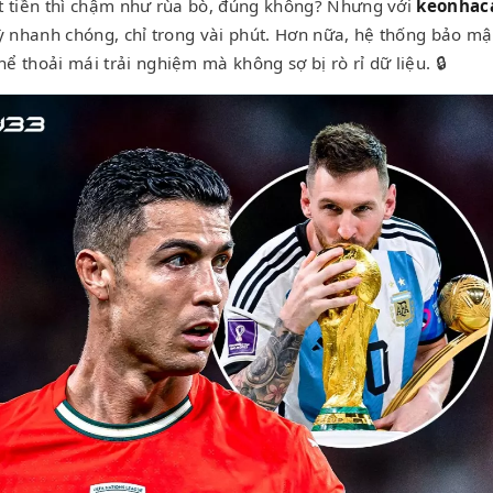
út tiền thì chậm như rùa bò, đúng không? Nhưng với
keonhac
kỳ nhanh chóng, chỉ trong vài phút. Hơn nữa, hệ thống bảo mật
ể thoải mái trải nghiệm mà không sợ bị rò rỉ dữ liệu. 🔒