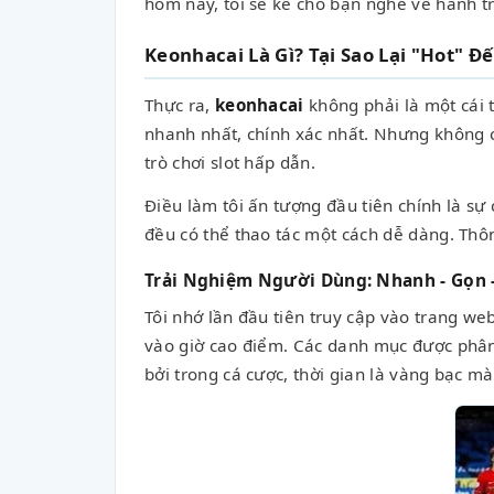
hôm nay, tôi sẽ kể cho bạn nghe về hành 
Keonhacai Là Gì? Tại Sao Lại "Hot" Đ
Thực ra,
keonhacai
không phải là một cái 
nhanh nhất, chính xác nhất. Nhưng không ch
trò chơi slot hấp dẫn.
Điều làm tôi ấn tượng đầu tiên chính là sự
đều có thể thao tác một cách dễ dàng. Thông
Trải Nghiệm Người Dùng: Nhanh - Gọn
Tôi nhớ lần đầu tiên truy cập vào trang web
vào giờ cao điểm. Các danh mục được phân 
bởi trong cá cược, thời gian là vàng bạc mà