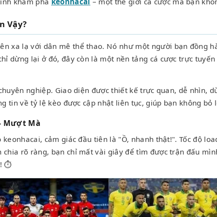
trình khám phá
keonhacai
– một thế giới cá cược mà bạn khôn
ến Vậy?
tên xa lạ với dân mê thể thao. Nó như một người bạn đồng hà
ỉ dừng lại ở đó, đây còn là một nền tảng cá cược trực tuyến 
 chuyên nghiệp. Giao diện được thiết kế trực quan, dễ nhìn, 
 tin về tỷ lệ kèo được cập nhật liên tục, giúp bạn không bỏ l
 - Mượt Mà
 keonhacai, cảm giác đầu tiên là "Ồ, nhanh thật!". Tốc độ loa
chia rõ ràng, bạn chỉ mất vài giây để tìm được trận đấu mình
! ⏱️