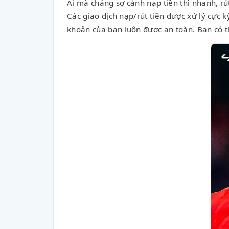
Ai mà chẳng sợ cảnh nạp tiền thì nhanh, r
Các giao dịch nạp/rút tiền được xử lý cực 
khoản của bạn luôn được an toàn. Bạn có th