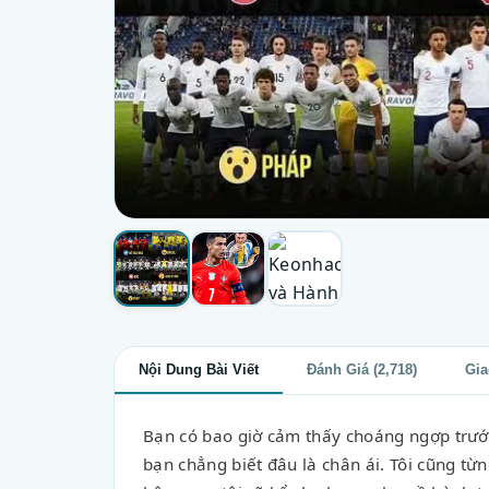
Nội Dung Bài Viết
Đánh Giá (2,718)
Gia
Bạn có bao giờ cảm thấy choáng ngợp trước 
bạn chẳng biết đâu là chân ái. Tôi cũng từ