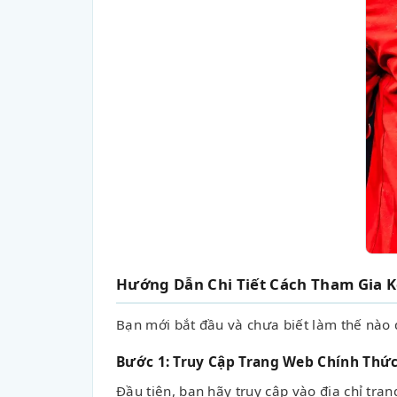
Hướng Dẫn Chi Tiết Cách Tham Gia 
Bạn mới bắt đầu và chưa biết làm thế nào 
Bước 1: Truy Cập Trang Web Chính Thứ
Đầu tiên, bạn hãy truy cập vào địa chỉ tra