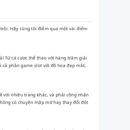
trội. Hãy cùng tôi điểm qua một vài điểm
ả! Từ cá cược thể thao với hàng trăm giải
có cả phần game slot với đồ họa đẹp mắt,
i
với nhiều trang khác, và phải công nhận
, không có chuyện mập mờ hay thay đổi đột