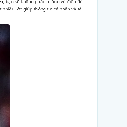
ai
, bạn sẽ không phải lo lắng về điều đó.
 nhiều lớp giúp thông tin cá nhân và tài