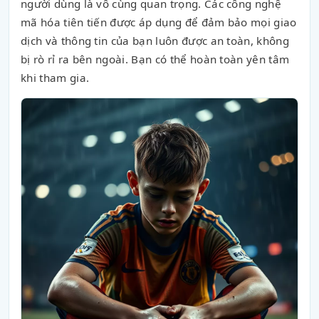
người dùng là vô cùng quan trọng. Các công nghệ
mã hóa tiên tiến được áp dụng để đảm bảo mọi giao
dịch và thông tin của bạn luôn được an toàn, không
bị rò rỉ ra bên ngoài. Bạn có thể hoàn toàn yên tâm
khi tham gia.