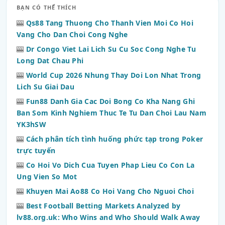
BẠN CÓ THỂ THÍCH
🎰
Qs88 Tang Thuong Cho Thanh Vien Moi Co Hoi
Vang Cho Dan Choi Cong Nghe
🎰
Dr Congo Viet Lai Lich Su Cu Soc Cong Nghe Tu
Long Dat Chau Phi
🎰
World Cup 2026 Nhung Thay Doi Lon Nhat Trong
Lich Su Giai Dau
🎰
Fun88 Danh Gia Cac Doi Bong Co Kha Nang Ghi
Ban Som Kinh Nghiem Thuc Te Tu Dan Choi Lau Nam
YK3hSW
🎰
Cách phân tích tình huống phức tạp trong Poker
trực tuyến
🎰
Co Hoi Vo Dich Cua Tuyen Phap Lieu Co Con La
Ung Vien So Mot
🎰
Khuyen Mai Ao88 Co Hoi Vang Cho Nguoi Choi
🎰
Best Football Betting Markets Analyzed by
lv88.org.uk: Who Wins and Who Should Walk Away