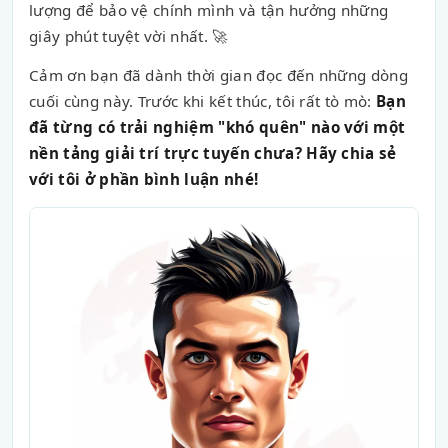
lượng để bảo vệ chính mình và tận hưởng những
giây phút tuyệt vời nhất. 🚀
Cảm ơn bạn đã dành thời gian đọc đến những dòng
cuối cùng này. Trước khi kết thúc, tôi rất tò mò:
Bạn
đã từng có trải nghiệm "khó quên" nào với một
nền tảng giải trí trực tuyến chưa? Hãy chia sẻ
với tôi ở phần bình luận nhé!