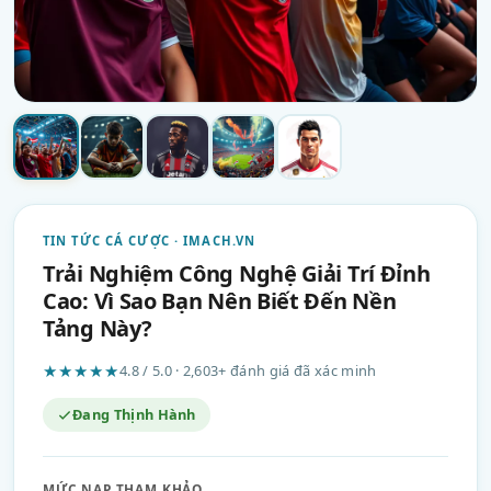
TIN TỨC CÁ CƯỢC · IMACH.VN
Trải Nghiệm Công Nghệ Giải Trí Đỉnh
Cao: Vì Sao Bạn Nên Biết Đến Nền
Tảng Này?
★★★★★
4.8 / 5.0 · 2,603+ đánh giá đã xác minh
Đang Thịnh Hành
MỨC NẠP THAM KHẢO