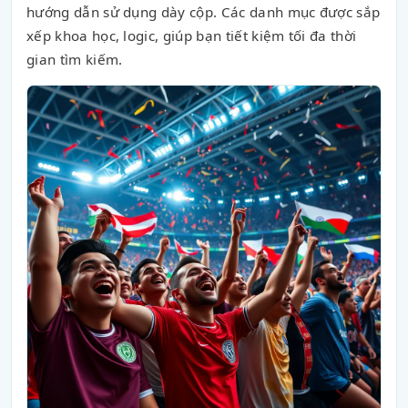
hướng dẫn sử dụng dày cộp. Các danh mục được sắp
xếp khoa học, logic, giúp bạn tiết kiệm tối đa thời
gian tìm kiếm.