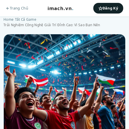
imach.vn
.
Trang Chủ
Đăng Ký
Home
›
Tất Cả Game
›
Trải Nghiệm Công Nghệ Giải Trí Đỉnh Cao: Vì Sao Bạn Nên