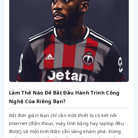
Làm Thế Nào Để Bắt Đầu Hành Trình Công
Nghệ Của Riêng Bạn?
Rất đơn giản! Bạn chỉ cần một thiết bị có kết nối
Internet (điện thoại, máy tính bảng hay laptop đều
được) và một tinh thần sẵn sàng khám phá. Đừng